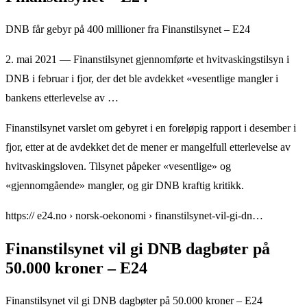
DNB får gebyr på 400 millioner fra Finanstilsynet – E24
2. mai 2021 — Finanstilsynet gjennomførte et hvitvaskingstilsyn i
DNB i februar i fjor, der det ble avdekket «vesentlige mangler i
bankens etterlevelse av …
Finanstilsynet varslet om gebyret i en foreløpig rapport i desember i
fjor, etter at de avdekket det de mener er mangelfull etterlevelse av
hvitvaskingsloven. Tilsynet påpeker «vesentlige» og
«gjennomgående» mangler, og gir DNB kraftig kritikk.
https:// e24.no › norsk-oekonomi › finanstilsynet-vil-gi-dn…
Finanstilsynet vil gi DNB dagbøter på
50.000 kroner – E24
Finanstilsynet vil gi DNB dagbøter på 50.000 kroner – E24