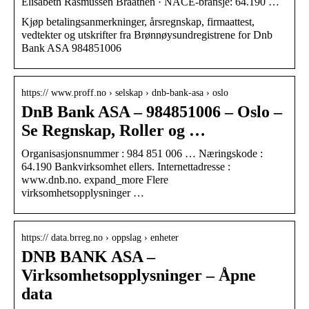
Elisabeth Rasmussen Braathen · NACE-bransje: 64.190 …
Kjøp betalingsanmerkninger, årsregnskap, firmaattest,
vedtekter og utskrifter fra Brønnøysundregistrene for Dnb
Bank ASA 984851006
https:// www.proff.no › selskap › dnb-bank-asa › oslo
DnB Bank ASA – 984851006 – Oslo –
Se Regnskap, Roller og …
Organisasjonsnummer : 984 851 006 … Næringskode :
64.190 Bankvirksomhet ellers. Internettadresse :
www.dnb.no. expand_more Flere
virksomhetsopplysninger …
https:// data.brreg.no › oppslag › enheter
DNB BANK ASA –
Virksomhetsopplysninger – Åpne
data