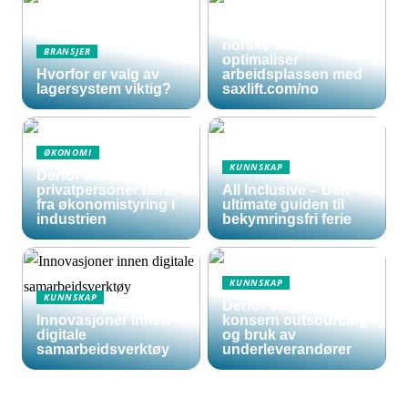
Effektive og sikre
sakseliftbord for
norske bedrifter:
BRANSJER
optimaliser
Hvorfor er valg av
arbeidsplassen med
lagersystem viktig?
saxlift.com/no
ØKONOMI
KUNNSKAP
Derfor kan
privatpersoner lære
All Inclusive – Den
fra økonomistyring i
ultimate guiden til
industrien
bekymringsfri ferie
KUNNSKAP
KUNNSKAP
Derfor velger store
Innovasjoner innen
konsern outsourcing
digitale
og bruk av
samarbeidsverktøy
underleverandører