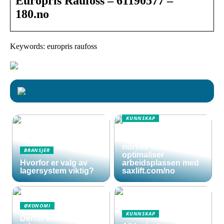
Europris Raufoss – 61190577 –
180.no
Keywords: europris raufoss
KUNNSKAP
Effektive og sikre
sakseliftbord for
norske bedrifter:
BRANSJER
optimaliser
Hvorfor er valg av
arbeidsplassen med
lagersystem viktig?
saxlift.com/no
ØKONOMI
KUNNSKAP
Derfor kan