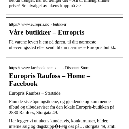
det du trenger, når du trenger det – Alt til rimelig smarte
priser! Se utvalget av ukens kupp nå >>
https:// www.europris.no › butikker
Våre butikker – Europris
Få varene levert hjem på døren, til ditt nærmeste
utleveringssted eller sendt til din nærmeste Europris-butikk.
https:// www.facebook.com › … › Discount Store
Europris Raufoss – Home –
Facebook
Europris Raufoss – Startside
Finn de siste åpningstidene, og gjeldende og kommende
tilbud og tilbudsaviser fra den lokale Europris-butikken på
2830 Raufoss, Storgata 49.
Her legger vi ut ukens kundeavis, konkurranser, bilder,
interne salg og dagskupp�Følg oss på… storgata 49, amfi