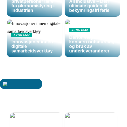
privatpersoner lære
All Inclusive – Den
fra økonomistyring i
ultimate guiden til
industrien
bekymringsfri ferie
KUNNSKAP
KUNNSKAP
Derfor velger store
Innovasjoner innen
konsern outsourcing
digitale
og bruk av
samarbeidsverktøy
underleverandører