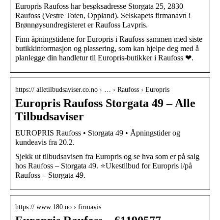
Europris Raufoss har besøksadresse Storgata 25, 2830
Raufoss (Vestre Toten, Oppland). Selskapets firmanavn i
Brønnøysundregisteret er Raufoss Lavpris.
Finn åpningstidene for Europris i Raufoss sammen med siste
butikkinformasjon og plassering, som kan hjelpe deg med å
planlegge din handletur til Europris-butikker i Raufoss ❤.
https:// alletilbudsaviser.co.no › … › Raufoss › Europris
Europris Raufoss Storgata 49 – Alle
Tilbudsaviser
EUROPRIS Raufoss • Storgata 49 • Åpningstider og
kundeavis fra 20.2.
Sjekk ut tilbudsavisen fra Europris og se hva som er på salg
hos Raufoss – Storgata 49. ⭐Ukestilbud for Europris i/på
Raufoss – Storgata 49.
https:// www.180.no › firmavis