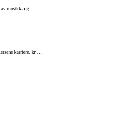
se av musikk- og …
dersens karriere. kr …