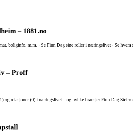
dheim – 1881.no
mat, boliginfo, m.m. · Se Finn Dag sine roller i næringslivet · Se hvem
iv – Proff
) og relasjoner (0) i næringslivet – og hvilke bransjer Finn Dag Steiro e
pstall