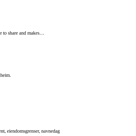
er to share and makes…
dheim.
ment, eiendomsgrenser, navnedag