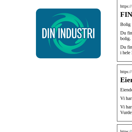
https:/
FIN
Bolig 
Du fin
bolig
Du fin
i hele
https:
Eie
Eiendo
Vi har
Vi har
Vurder
https: