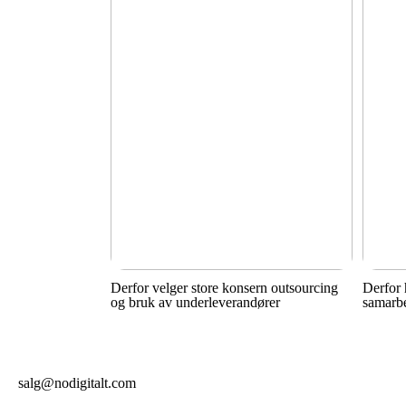
Derfor velger store konsern outsourcing
Derfor 
og bruk av underleverandører
samarbe
salg@nodigitalt.com