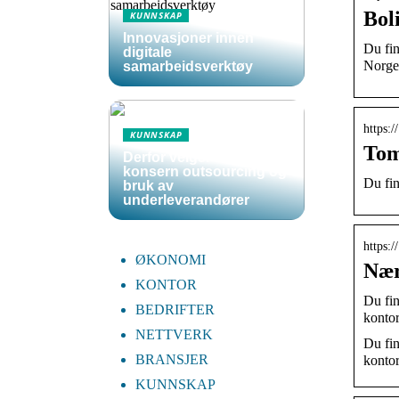
Bol
KUNNSKAP
Innovasjoner innen
Du fin
digitale
Norge
samarbeidsverktøy
https:
KUNNSKAP
Tom
Derfor velger store
konsern outsourcing og
Du fin
bruk av
underleverandører
https:
ØKONOMI
Nær
KONTOR
Du fi
BEDRIFTER
kontor
NETTVERK
Du fin
BRANSJER
kontor
KUNNSKAP