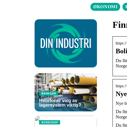
ØKONOMI
Fin
https:
Bol
Du fin
Norge
https:
Nye
BRANSJER
Hvorfor er valg av
Nye bo
lagersystem viktig?
Du fin
Norge
KUNNSKAP
Du fin