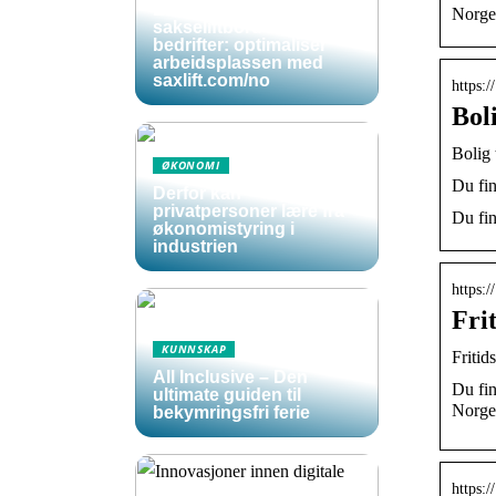
Effektive og sikre
Norge
sakseliftbord for norske
bedrifter: optimaliser
arbeidsplassen med
saxlift.com/no
https:
Bol
Bolig 
ØKONOMI
Du fin
Derfor kan
privatpersoner lære fra
Du fin
økonomistyring i
industrien
https:
Fri
KUNNSKAP
Fritid
All Inclusive – Den
Du fin
ultimate guiden til
Norge
bekymringsfri ferie
https: