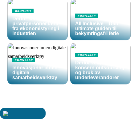
ØKONOMI
KUNNSKAP
Derfor kan
privatpersoner lære
All Inclusive – Den
fra økonomistyring i
ultimate guiden til
industrien
bekymringsfri ferie
KUNNSKAP
KUNNSKAP
Derfor velger store
Innovasjoner innen
konsern outsourcing
digitale
og bruk av
samarbeidsverktøy
underleverandører