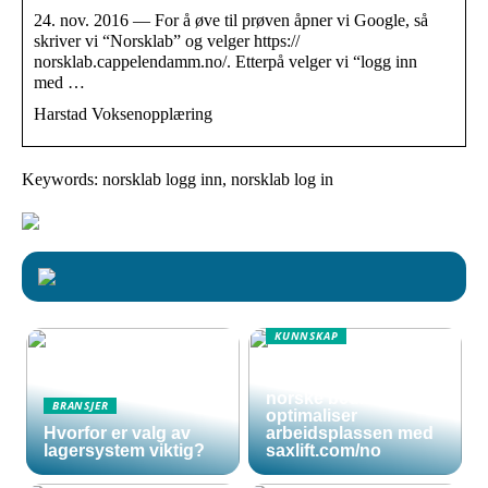
24. nov. 2016 — For å øve til prøven åpner vi Google, så
skriver vi “Norsklab” og velger https://
norsklab.cappelendamm.no/. Etterpå velger vi “logg inn
med …
Harstad Voksenopplæring
Keywords: norsklab logg inn, norsklab log in
KUNNSKAP
Effektive og sikre
sakseliftbord for
norske bedrifter:
BRANSJER
optimaliser
Hvorfor er valg av
arbeidsplassen med
lagersystem viktig?
saxlift.com/no