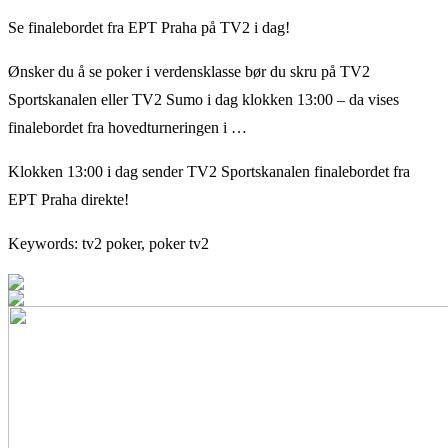
Se finalebordet fra EPT Praha på TV2 i dag!
Ønsker du å se poker i verdensklasse bør du skru på TV2
Sportskanalen eller TV2 Sumo i dag klokken 13:00 – da vises
finalebordet fra hovedturneringen i …
Klokken 13:00 i dag sender TV2 Sportskanalen finalebordet fra
EPT Praha direkte!
Keywords: tv2 poker, poker tv2