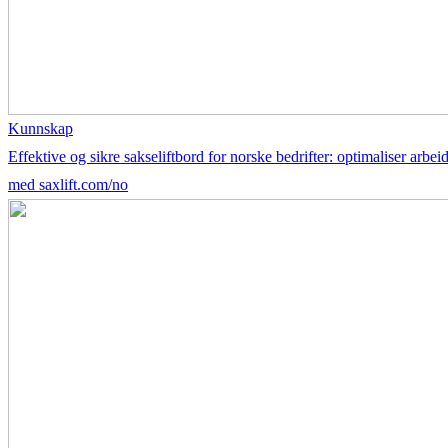
Kunnskap
Effektive og sikre sakseliftbord for norske bedrifter: optimaliser arbei
med saxlift.com/no