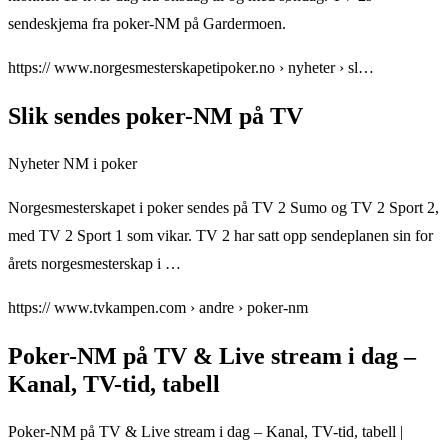
sendeskjema fra poker-NM på Gardermoen.
https:// www.norgesmesterskapetipoker.no › nyheter › sl…
Slik sendes poker-NM på TV
Nyheter NM i poker
Norgesmesterskapet i poker sendes på TV 2 Sumo og TV 2 Sport 2,
med TV 2 Sport 1 som vikar. TV 2 har satt opp sendeplanen sin for
årets norgesmesterskap i …
https:// www.tvkampen.com › andre › poker-nm
Poker-NM på TV & Live stream i dag –
Kanal, TV-tid, tabell
Poker-NM på TV & Live stream i dag – Kanal, TV-tid, tabell |