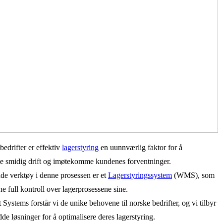
bedrifter er effektiv
lagerstyring
en uunnværlig faktor for å
de smidig drift og imøtekomme kundenes forventninger.
de verktøy i denne prosessen er et
Lagerstyringssystem
(WMS), som
ne full kontroll over lagerprosessene sine.
Systems forstår vi de unike behovene til norske bedrifter, og vi tilbyr
de løsninger for å optimalisere deres lagerstyring.