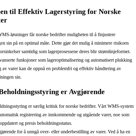
en til Effektiv Lagerstyring for Norske
ter
S-løsninger får norske bedrifter muligheten til å finjustere
gen sin på en optimal måte. Dette gjør det mulig å minimere risikoen
 forsinkelser samtidig som lagerprosessene deres blir strømlinjeformet.
anserte funksjoner som lageroptimalisering og automatisert plukking
g av varer kan de oppnå en problemfri og effektiv håndtering av
ningen sin.
 Beholdningsstyring er Avgjørende
ldningsstyring er særlig kritisk for norske bedrifter. Vårt WMS-system
automatisk registrering av innkommende og utgående varer, noe som
oppdatert og presis beholdningsstatus.
gjørende for å unngå over- eller underbestilling av varer. Ved å ha en