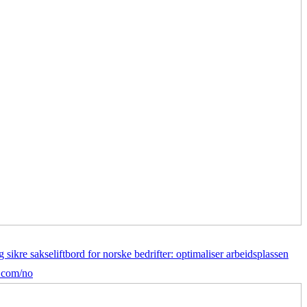
g sikre sakseliftbord for norske bedrifter: optimaliser arbeidsplassen
t.com/no